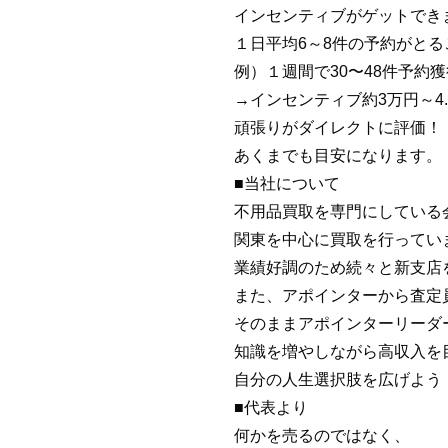
インセンティブがゲットでき
１日平均6～8件の予約がとる
例）１週間で30〜48件予約
→インセンティブ約3万円～4.
頑張りがダイレクトに評価！
あくまでも目安になります。
■当社について
不用品買取を専門にしている
関東を中心に買取を行ってい
業績好調のため続々と新支店
また、アポインターから査定
そのままアポインターリーダ
知識を増やしながら高収入を
自分の人生選択肢を広げよう
■代表より
何かを売るのではなく、