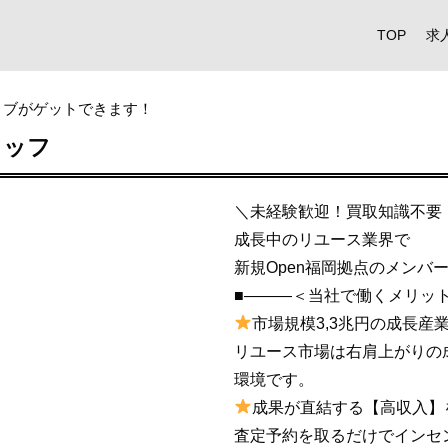
TOP
求
ィブがゲットできます！
タッフ
＼未経験歓迎！買取知識不要
成長中のリユース業界で
新規Open福岡拠点のメンバ
■―――＜当社で働くメリッ
市場規模3,3兆円の成長産
リユース市場は右肩上がりの
環境です。
成果が直結する【高収入】
査定予約を取るだけでインセ