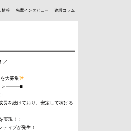
人情報
先輩インタビュー
建設コラム
！／
ーを大募集
ト＞―――■
業：
成長を続けており、安定して稼げる
を実現！：
ンティブが発生！