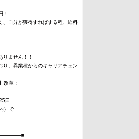
。
円！
く、自分が獲得すればする程、給料
ありません！！
おり、異業種からのキャリアチェン
】改革：
25日
内）で
―――――■