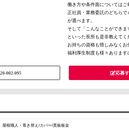
働き方や条件面についてはご
正社員・業務委託のどちらで
が選べます。
そして「こんなことができま
といった長所も是非教えてく
お持ちの資格も惜しみなくお
福利厚生制度も様々あります
20-002-095
応募
屋根職人・葺き替え/カバー/貫板板金