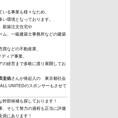
ている事業も様々なため、
多い環境となっております。
、新築注文住宅や
ーム、一級建築士事務所などの建築
売買などの不動産業、
bメディア事業、
アの経営まで多岐に渡り展開してお
田圭佑
さんが発起人の 東京都社会
LL UNITEDのスポンサーもさせて
な幹部候補も探しております！
果、そして努力の過程も正当に評価
全員にあります！