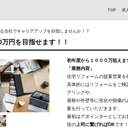
TOP
求
る当社でキャリアアップを目指しませんか！？
00万円を目指せます！！
初年度から１０００万狙えま
「業務内容」
住宅リフォームの提案営業を
具体的にはリフォームをご検
アリングや、
屋根や外壁等に劣化や損傷の
案を行っていただきます。
最初はアポインターとしてお
役の
上司に繋げればOK
です