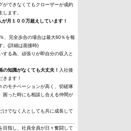
グができなくてもクローザーが成約
生します。
１人が月１００万超えしています！
0％、完全歩合の場合は最大60％を報
。(詳細は面接時)
いする為、頑張りが即自分の収入と
係の知識がなくても大丈夫！
入社後
だきます！
々のモチベーションが高く、切磋琢
、困った時にも相談し合える仲間が
だけでなく人としても共に成長して
を目指し、社員全員が日々奮闘して