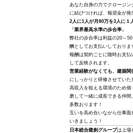
あなた自身の力でクロージン
に結びつければ、報奨金が発
2人に1人が月80万を3人に
『
業界最高水準の歩合率
』
弊社の歩合率は利益の20～5
酬としてお支払いしております
報酬は契約ごとに随時お支払
して反映されます。
営業経験がなくても、建築関
にしっかりと研修させていた
高収入を狙える環境のため個
磨して一緒に成長できる仲間
多数おります！
互いを高め合いながら仕事面
いきましょう！
日本総合建創グループ
は上場