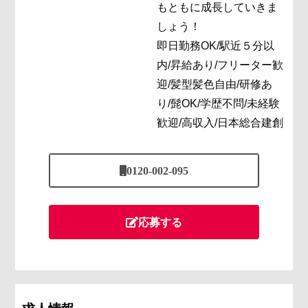
もともに成長していきま
しょう！
即日勤務OK/駅近５分以
内/昇給あり/フリーター歓
迎/髪型髪色自由/研修あ
り/髭OK/学歴不問/未経験
歓迎/高収入/日本総合建創
0120-002-095
応募する