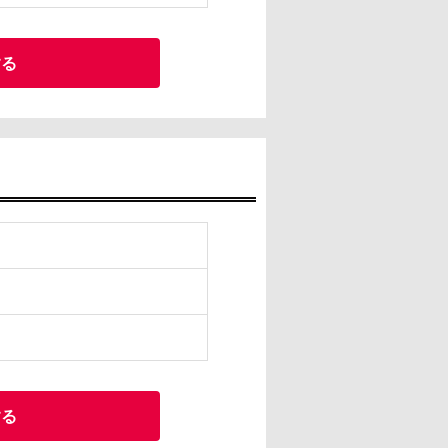
する
する