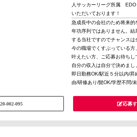
人サッカーリーグ所属 EDO A
いただいております！
急成長中の会社のため将来的
年功序列ではありません。結
する当社ですのでチャンスは
今の職場でくすぶっている方
叶えたい方、ご応募お待ちし
自分の収入は自分で決めまし
即日勤務OK/駅近５分以内/昇
由/研修あり/髭OK/学歴不問
20-002-095
応募