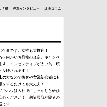
人情報
先輩インタビュー
建設コラム
お仕事です。
女性も大歓迎！
ろへ向かいお品物の査定、キャンペ
ます。インセンティブが太い為、頑
と反映されます！
上の方
なので接客や
営業初心者にも
話をするだけでも大丈夫！
ノウハウは入社後にしっかりと研修
安心ください！ 勿論買取経験者の
迎です！