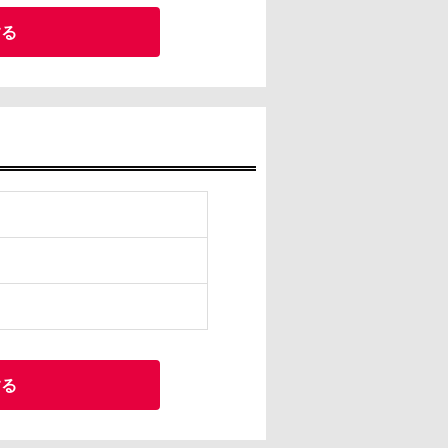
する
する