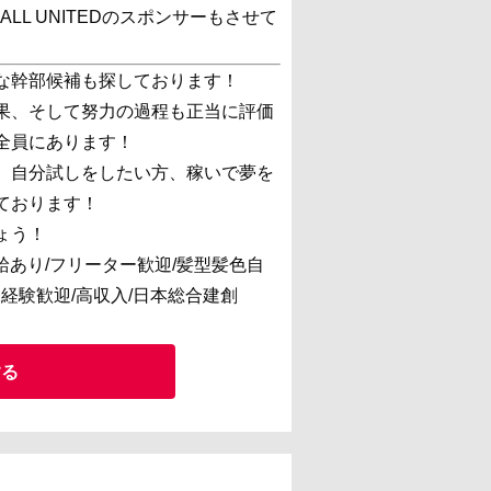
LL UNITEDのスポンサーもさせて
な幹部候補も探しております！
果、そして努力の過程も正当に評価
全員にあります！
、自分試しをしたい方、稼いで夢を
ております！
ょう！
給あり/フリーター歓迎/髪型髪色自
/未経験歓迎/高収入/日本総合建創
する