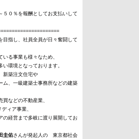
～５０％を報酬としてお支払いして
======================
を目指し、社員全員が日々奮闘して
ている事業も様々なため、
多い環境となっております。
、新築注文住宅や
ーム、一級建築士事務所などの建築
売買などの不動産業、
bメディア事業、
アの経営まで多岐に渡り展開してお
田圭佑
さんが発起人の 東京都社会