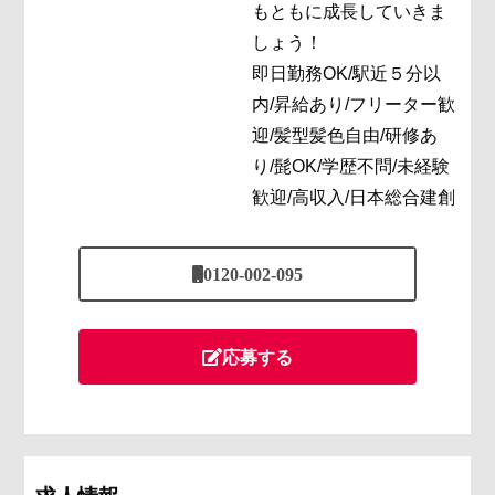
もともに成長していきま
しょう！
即日勤務OK/駅近５分以
内/昇給あり/フリーター歓
迎/髪型髪色自由/研修あ
り/髭OK/学歴不問/未経験
歓迎/高収入/日本総合建創
0120-002-095
応募する